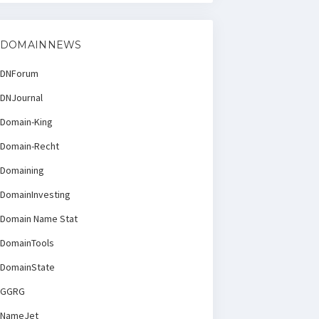
DOMAINNEWS
DNForum
DNJournal
Domain-King
Domain-Recht
Domaining
DomainInvesting
Domain Name Stat
DomainTools
DomainState
GGRG
NameJet