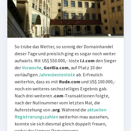
So trübe das Wetter, so sonnig der Domainhandel
dieser Tage und preislich ging es sogar noch weiter
aufwärts. Mit US$ 550.000,- löste
IJ.com
den Sieger
der
Vorwoche
,
Gorilla.com
,
auf Platz 10 der
vorläufigen
Jahresbestenliste
ab
. Erfreulich
weiterhin, dass es mit
Rude.com
und US$ 100.000,-
noch ein weiteres sechsstelliges Ergebnis gab.
Nach drei weiteren
.com
-Transaktionen folgte,
nach der Nullnummer vom letzten Mal, die
Auferstehung von
.org
. Während die
aktuellen
Registrierungszahlen
weiterhin mau aussehen,
konnte sie sich diesmal gleich doppelt freuen,
wobei der längere Domainname,