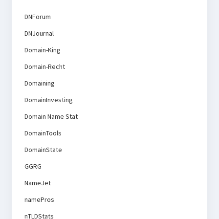
DNForum
DNJournal
Domain-King
Domain-Recht
Domaining
DomainInvesting
Domain Name Stat
DomainTools
DomainState
GGRG
NameJet
namePros
nTLDStats