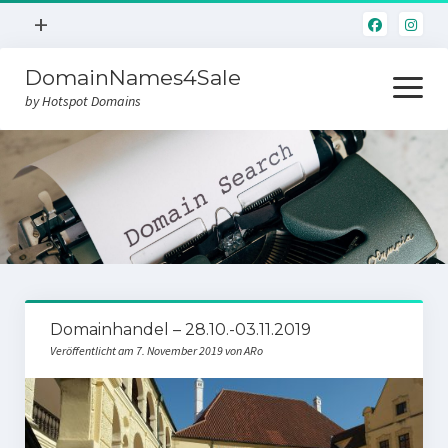
Menü
+
öffnen
DomainNames4Sale
Hotspot.Domains
Menü
öffnen
by Hotspot Domains
Home
Domainverkauf
Domainhandel – 28.10.-03.11.2019
Veröffentlicht am 7. November 2019 von ARo