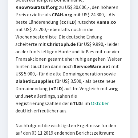
KnowYourStuff.org
zu US$ 30.600,-, den höheren
Preis erzielte als
CFAH.org
mit US$ 24.300,-. Als
beste Länderendung (
ccTLD
) rutschte
Kama.co
mit US$ 22.200,- ebenfalls noch in die
Wochenbestenliste. Die deutsche Endung
scheiterte mit
Christoph.de
für US$ 9.990,-
leider
an der fünfstelligen Hürde und ließ es mit nur vier
Transaktionen gesamt eher ruhig angehen. Weiter
hinten tauchten dann noch
ServiceWare.net
mit
US$ 5.000,- für die alte Domaingeneration sowie
Diabetic.supplies
für US$ 3.500,- als beste neue
Domainendung (
nTLD
) auf. Im Vergleich mit
.org
und
.net
allerdings, sahen die
Registrierungszahlen der
nTLD
s im
Oktober
deutlich erfreulicher aus.
Nachfolgend die wichtigsten Ergebnisse für den
auf den 03.11.2019 endenden Berichtszeitraum: