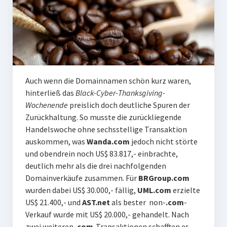
Auch wenn die Domainnamen schön kurz waren,
hinterließ das
Black-Cyber-Thanksgiving-
Wochenende
preislich doch deutliche Spuren der
Zurückhaltung. So musste die zurückliegende
Handelswoche ohne sechsstellige Transaktion
auskommen, was
Wanda.com
jedoch nicht störte
und obendrein noch US$ 83.817,- einbrachte,
deutlich mehr als die drei nachfolgenden
Domainverkäufe zusammen. Für
BRGroup.com
wurden dabei US$ 30.000,- fällig,
UML.com
erzielte
US$ 21.400,- und
AST.net
als bester non-
.com
-
Verkauf wurde mit US$ 20.000,- gehandelt. Nach
zwei weiteren
.com
-Transaktionen schafften es