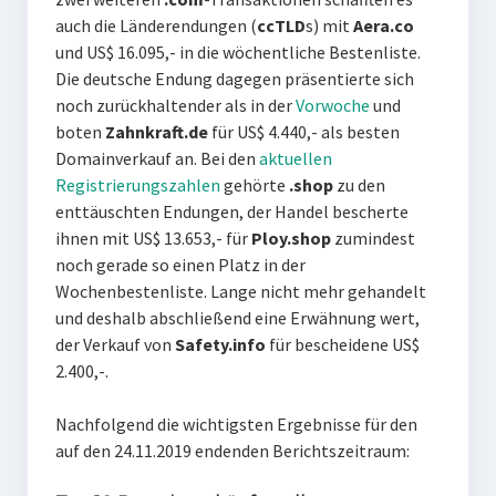
auch die Länderendungen (
ccTLD
s) mit
Aera.co
und US$ 16.095,- in die wöchentliche Bestenliste.
Die deutsche Endung dagegen präsentierte sich
noch zurückhaltender als in der
Vorwoche
und
boten
Zahnkraft.de
für US$ 4.440,- als besten
Domainverkauf an. Bei den
aktuellen
Registrierungszahlen
gehörte
.shop
zu den
enttäuschten Endungen, der Handel bescherte
ihnen mit US$ 13.653,- für
Ploy.shop
zumindest
noch gerade so einen Platz in der
Wochenbestenliste. Lange nicht mehr gehandelt
und deshalb abschließend eine Erwähnung wert,
der Verkauf von
Safety.info
für bescheidene US$
2.400,-.
Nachfolgend die wichtigsten Ergebnisse für den
auf den 24.11.2019 endenden Berichtszeitraum: