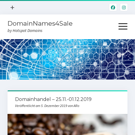
Menü
+
öffnen
DomainNames4Sale
Hotspot.Domains
Menü
öffnen
by Hotspot Domains
Home
Domainverkauf
Domainhandel – 25.11.-01.12.2019
Veröffentlicht am 5. Dezember 2019 von ARo