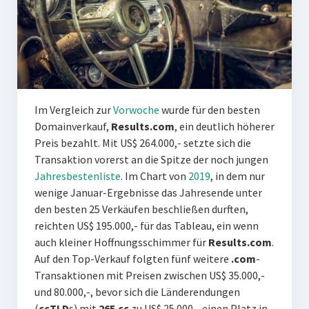
Im Vergleich zur
Vorwoche
wurde für den besten
Domainverkauf,
Results.com
, ein deutlich höherer
Preis bezahlt. Mit US$ 264.000,- setzte sich die
Transaktion vorerst an die Spitze der noch jungen
Jahresbestenliste
. Im Chart von
2019
, in dem nur
wenige Januar-Ergebnisse das Jahresende unter
den besten 25 Verkäufen beschließen durften,
reichten US$ 195.000,- für das Tableau, ein wenn
auch kleiner Hoffnungsschimmer für
Results.com
.
Auf den Top-Verkauf folgten fünf weitere
.com
-
Transaktionen mit Preisen zwischen US$ 35.000,-
und 80.000,-, bevor sich die Länderendungen
(
ccTLD
s) mit
265.cc
zu US$ 25.000,- einen Platz in