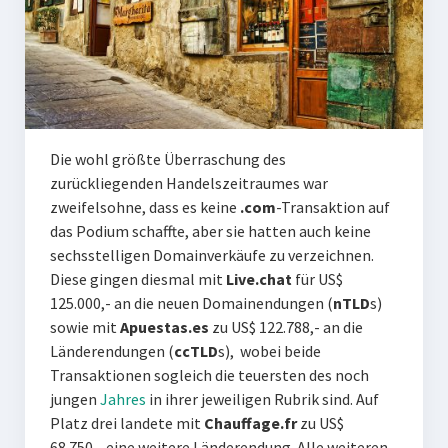
Die wohl größte Überraschung des
zurückliegenden Handelszeitraumes war
zweifelsohne, dass es keine
.com
-Transaktion auf
das Podium schaffte, aber sie hatten auch keine
sechsstelligen Domainverkäufe zu verzeichnen.
Diese gingen diesmal mit
Live.chat
für US$
125.000,- an die neuen Domainendungen (
nTLD
s)
sowie mit
Apuestas.es
zu US$ 122.788,- an die
Länderendungen (
ccTLD
s), wobei beide
Transaktionen sogleich die teuersten des noch
jungen
Jahres
in ihrer jeweiligen Rubrik sind. Auf
Platz drei landete mit
Chauffage.fr
zu US$
68.750,- eine weitere Länderendung. Alle weiteren