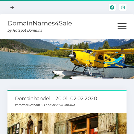
Menü
+
öffnen
DomainNames4Sale
Hotspot.Domains
Menü
öffnen
by Hotspot Domains
Home
Domainverkauf
Domainhandel – 20.01.-02.02.2020
Veröffentlicht am 6. Februar 2020 von ARo