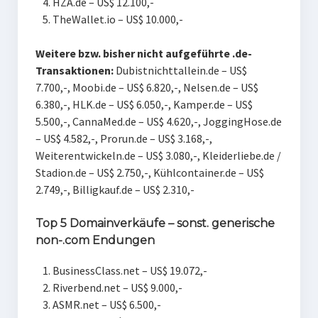
HZA.de – US$ 12.100,-
TheWallet.io – US$ 10.000,-
Weitere bzw. bisher nicht aufgeführte .de-
Transaktionen:
Dubistnichttallein.de – US$
7.700,-, Moobi.de – US$ 6.820,-, Nelsen.de – US$
6.380,-, HLK.de – US$ 6.050,-, Kamper.de – US$
5.500,-, CannaMed.de – US$ 4.620,-, JoggingHose.de
– US$ 4.582,-, Prorun.de – US$ 3.168,-,
Weiterentwickeln.de – US$ 3.080,-, Kleiderliebe.de /
Stadion.de – US$ 2.750,-, Kühlcontainer.de – US$
2.749,-, Billigkauf.de – US$ 2.310,-
Top 5 Domainverkäufe – sonst. generische
non-.com Endungen
BusinessClass.net – US$ 19.072,-
Riverbend.net – US$ 9.000,-
ASMR.net – US$ 6.500,-