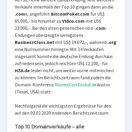
Verkäufe innerhalb der Top 10 gingen dann an die
.com
s, angeführt
BitcoinPoker.com
für US$
65.000,- bis hinunter zu
Vidco.com
mit US$
23.000,-. Bei den alten generischen non-
.com
-
Endungen überzeugte wenigstens
BusinessClass.net
mit US$ 19.072,-, während
.org
eine Nullnummer hinlegte. Mit 14 Verkäufen
insgesamt konnte die deutsche Endung durchaus
zufrieden sein, jedoch reichten US$ 12.100,- für
HZA.de
leider nicht, um weiter vorne mitmischen
zu können. Im Berichtszeitraum fand zudem die
Domain-Konferenz
NamesCon Global
in Austin
(Texas, USA) statt.
Nachfolgend die wichtigsten Ergebnisse für den
auf den 02.02.2020 endenden Berichtszeitraum:
Top 10 Domainverkäufe – alle