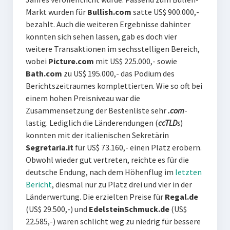
Markt wurden für
Bullish.com
satte US$ 900.000,-
bezahlt. Auch die weiteren Ergebnisse dahinter
konnten sich sehen lassen, gab es doch vier
weitere Transaktionen im sechsstelligen Bereich,
wobei
Picture.com
mit US$ 225.000,- sowie
Bath.com
zu US$ 195.000,- das Podium des
Berichtszeitraumes komplettierten. Wie so oft bei
einem hohen Preisniveau war die
Zusammensetzung der Bestenliste sehr
.com
-
lastig. Lediglich die Länderendungen (
ccTLD
s
)
konnten mit der italienischen Sekretärin
Segretaria.it
für US$ 73.160,- einen Platz erobern.
Obwohl wieder gut vertreten, reichte es für die
deutsche Endung, nach dem Höhenflug im
letzten
Bericht
, diesmal nur zu Platz drei und vier in der
Länderwertung. Die erzielten Preise für
Regal.de
(US$ 29.500,-) und
EdelsteinSchmuck.de
(US$
22.585,-) waren schlicht weg zu niedrig für bessere