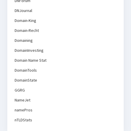
DNForum
DNJournal
Domain-King
Domain-Recht
Domaining
DomainInvesting
Domain Name Stat
DomainTools
DomainState
GGRG
NameJet
namePros
nTLDStats