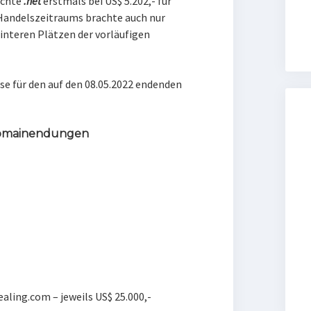
uchte
.net
erstmals bei US$ 5.202,- für
 Handelszeitraums brachte auch nur
interen Plätzen der vorläufigen
se für den auf den 08.05.2022 endenden
 Domainendungen
ling.com – jeweils US$ 25.000,-