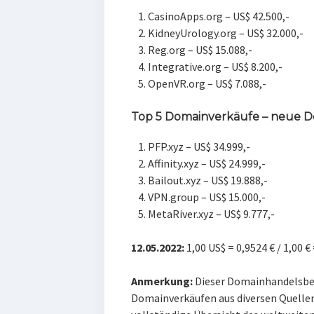
CasinoApps.org – US$ 42.500,-
KidneyUrology.org – US$ 32.000,-
Reg.org – US$ 15.088,-
Integrative.org – US$ 8.200,-
OpenVR.org – US$ 7.088,-
Top 5 Domainverkäufe – neue 
PFP.xyz – US$ 34.999,-
Affinity.xyz – US$ 24.999,-
Bailout.xyz – US$ 19.888,-
VPN.group – US$ 15.000,-
MetaRiver.xyz – US$ 9.777,-
12.05.2022:
1,00 US$ = 0,9524 € / 1,00 €
Anmerkung:
Dieser Domainhandelsber
Domainverkäufen aus diversen Quellen,