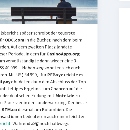
lsbericht später schreibt der teuerste
für
ODC.com
in die Bücher, nach dem beim
urden. Auf dem zweiten Platz landete
eser Periode, in dem für
CasinoApps.org
um vervollständigte dann wieder eine 3-
S$ 40.999,-. Neben
.org
konnten sich auch
ren. Mit US$ 34.999,- für
PFP.xyz
reichte es
ity.xyz
bildeten dann den Abschluss der Top
ünfstelliges Ergebnis, um Chancen auf die
ar der deutschen Endung mit
Motel.de
zu
zu Platz vier in der Länderwertung. Der beste
r
STM.co
diesmal am Kolumbien.
Die
nsaktionen bedeuteten auch einen leichten
ericht
. Während
.org
noch halbwegs