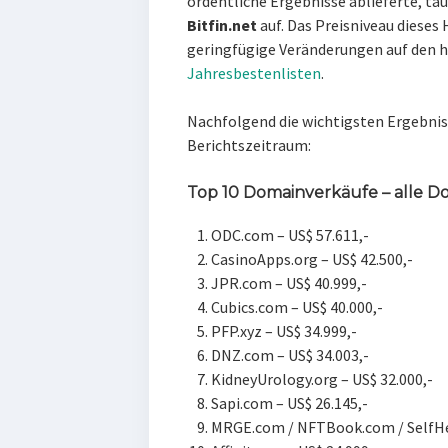
ordentliche Ergebnisse ablieferte, ta
Bitfin.net
auf. Das Preisniveau dieses
geringfügige Veränderungen auf den h
Jahresbestenlisten
.
Nachfolgend die wichtigsten Ergebnis
Berichtszeitraum:
Top 10 Domainverkäufe – alle
ODC.com – US$ 57.611,-
CasinoApps.org – US$ 42.500,-
JPR.com – US$ 40.999,-
Cubics.com – US$ 40.000,-
PFP.xyz – US$ 34.999,-
DNZ.com – US$ 34.003,-
KidneyUrology.org – US$ 32.000,-
Sapi.com – US$ 26.145,-
MRGE.com / NFTBook.com / SelfHea