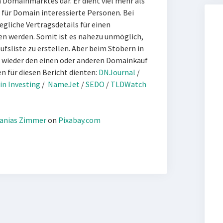
 Domainmarktes dar. Er dient viel mehr als
 für Domain interessierte Personen. Bei
gliche Vertragsdetails für einen
 werden. Somit ist es nahezu unmöglich,
fsliste zu erstellen. Aber beim Stöbern in
 wieder den einen oder anderen Domainkauf
en für diesen Bericht dienten:
DNJournal
/
n Investing
/
NameJet
/
SEDO
/
TLDWatch
ranias Zimmer
on
Pixabay.com