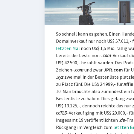
So schnell kann es gehen. Einen Hande
Domainverkauf nur noch US$ 57.611,- 
letzten Mal
noch US$ 1,5 Mio. fällig w
bereits der beste non-
.com
-Verkauf di
US$ 42.500,- bezahlt wurden. Das Podi
Zeichen-
.com
und zwar
JPR.com
für U
.xyz
zweimal in der Bestenliste platzie
zu Platz fünf. Die US$ 24.999,- für
Affin
10. Man brauchte also zumindest ein f
Bestenliste zu haben. Dies gelang zw
US$ 13.125,-, dennoch reichte das nur 
ccTLD
-Verkauf ging mit US$ 20.000,- fü
insgesamt 19 veröffentlichten
.de
-Tra
Rückgang im Vergleich zum
letzten B