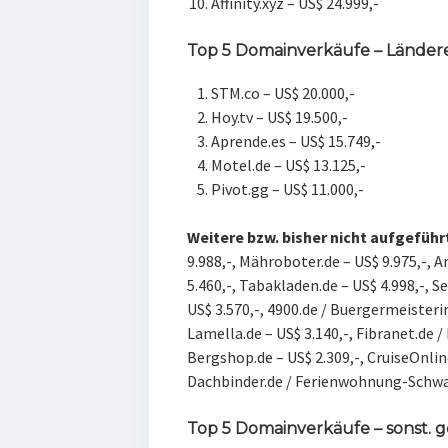
Affinity.xyz – US$ 24.999,-
Top 5 Domainverkäufe – Länder
STM.co – US$ 20.000,-
Hoy.tv – US$ 19.500,-
Aprende.es – US$ 15.749,-
Motel.de – US$ 13.125,-
Pivot.gg – US$ 11.000,-
Weitere bzw. bisher nicht aufgeführ
9.988,-, Mähroboter.de – US$ 9.975,-, A
5.460,-, Tabakladen.de – US$ 4.998,-, S
US$ 3.570,-, 4900.de / Buergermeisterin
L
amella.de – US$ 3.140,-, F
ibranet.de / 
B
ergshop.de – US$ 2.309,-, C
ruiseOnlin
D
achbinder.de / Ferienwohnung-Schwar
Top 5 Domainverkäufe – sonst.