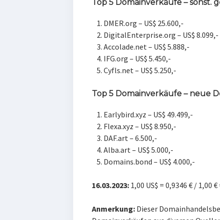
Top 5 Domainverkäufe – sonst.
DMER.org – US$ 25.600,-
DigitalEnterprise.org – US$ 8.099,-
Accolade.net – US$ 5.888,-
IFG.org – US$ 5.450,-
Cyfls.net – US$ 5.250,-
Top 5 Domainverkäufe – neue 
Earlybird.xyz – US$ 49.499,-
Flexa.xyz – US$ 8.950,-
DAF.art – 6.500,-
Alba.art – US$ 5.000,-
Domains.bond – US$ 4.000,-
16.03.2023:
1,00 US$ = 0,9346 € / 1,00 €
Anmerkung:
Dieser Domainhandelsber