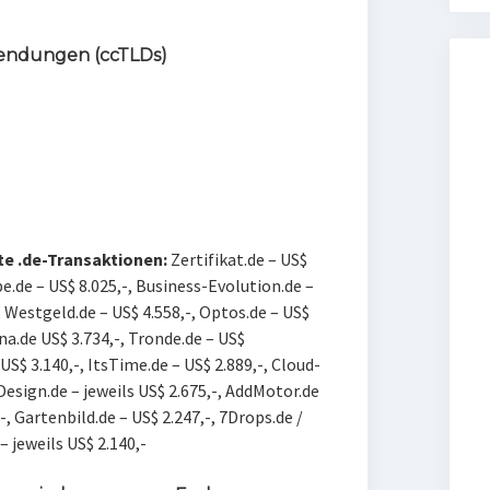
endungen (ccTLDs)
te .de-Transaktionen:
Zertifikat.de – US$
.de – US$ 8.025,-, B
usiness-Evolution.de –
,
Westgeld.de – US$ 4.558,-, Optos.de – US$
ina.de US$ 3.734,-,
Tronde.de – US$
 US$ 3.140,-, ItsTime.de – US$ 2.889,-, Cloud-
esign.de – jeweils US$ 2.675,-, A
ddMotor.de
-, G
artenbild.de – US$ 2.247,-, 7
Drops.de /
 jeweils US$ 2.140,-