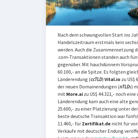
Nach dem schwungvollen Start ins Ja
Handelszeitraum erstmals kein sechs
werden. Auch die Zusammensetzung de
.com-Transaktionen standen auch fü
gegenüber. Mit hauchdünnem Vorsprun
60.100,- an die Spitze. Es folgten gleic
Länderendung (
ccTLD
)
Vital.io
zu US$ 6
der neuen Domainendungen (
nTLD
s
) m
mit
More.ai
zu US$ 44.321,- noch eine
Länderendung kam auch eine alte gen
25.600,- zu einer Platzierung unter d
beste deutsche Transaktion war fünfste
11.460,- für
Zertifikat.de
nicht für vo
Verkäufe mit deutscher Endung veröffen