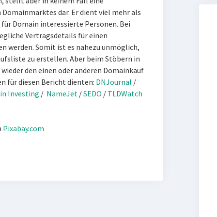
 stellt aber in keinem Fall eine
 Domainmarktes dar. Er dient viel mehr als
 für Domain interessierte Personen. Bei
gliche Vertragsdetails für einen
 werden. Somit ist es nahezu unmöglich,
fsliste zu erstellen. Aber beim Stöbern in
 wieder den einen oder anderen Domainkauf
en für diesen Bericht dienten:
DNJournal
/
n Investing
/
NameJet
/
SEDO
/
TLDWatch
n
Pixabay.com