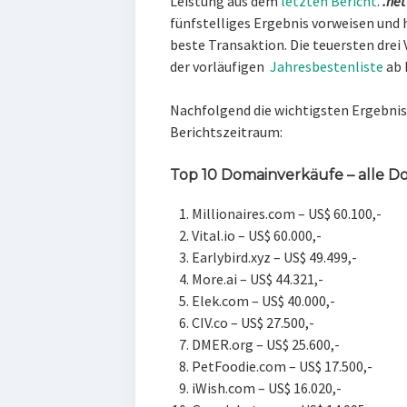
Leistung aus dem
letzten Bericht
.
.net
fünfstelliges Ergebnis vorweisen und 
beste Transaktion. Die teuersten drei 
der vorläufigen
Jahresbestenliste
ab 
Nachfolgend die wichtigsten Ergebnis
Berichtszeitraum:
Top 10 Domainverkäufe – alle
Millionaires.com – US$ 60.100,-
Vital.io – US$ 60.000,-
Earlybird.xyz – US$ 49.499,-
More.ai – US$ 44.321,-
Elek.com – US$ 40.000,-
CIV.co – US$ 27.500,-
DMER.org – US$ 25.600,-
PetFoodie.com – US$ 17.500,-
iWish.com – US$ 16.020,-