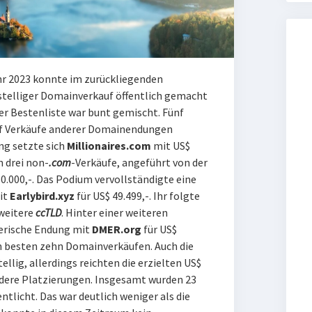
hr 2023 konnte im zurückliegenden
stelliger Domainverkauf öffentlich gemacht
r Bestenliste war bunt gemischt. Fünf
nf Verkäufe anderer Domainendungen
g setzte sich
Millionaires.com
mit US$
h drei non-
.com
-Verkäufe, angeführt von der
0.000,-. Das Podium vervollständigte eine
it
Earlybird.xyz
für US$ 49.499,-. Ihr folgte
 weitere
ccTLD
. Hinter einer weiteren
erische Endung mit
DMER.org
für US$
en besten zehn Domainverkäufen. Auch die
llig, allerdings reichten die erzielten US$
rdere Platzierungen. Insgesamt wurden 23
tlicht. Das war deutlich weniger als die