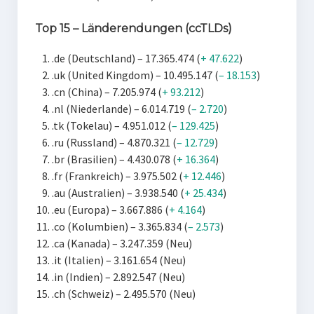
Top 15 – Länderendungen (ccTLDs)
.de (Deutschland) – 17.365.474 (
+ 47.622
)
.uk (United Kingdom) – 10.495.147 (
– 18.153
)
.cn (China) – 7.205.974 (
+ 93.212
)
.nl (Niederlande) – 6.014.719 (
– 2.720
)
.tk (Tokelau) – 4.951.012 (
– 129.425
)
.ru (Russland) – 4.870.321 (
– 12.729
)
.br (Brasilien) – 4.430.078 (
+ 16.364
)
.fr (Frankreich) – 3.975.502 (
+ 12.446
)
.au (Australien) – 3.938.540 (
+ 25.434
)
.eu (Europa) – 3.667.886 (
+ 4.164
)
.co (Kolumbien) – 3.365.834 (
– 2.573
)
.ca (Kanada) – 3.247.359 (Neu)
.it (Italien) – 3.161.654 (Neu)
.in (Indien) – 2.892.547 (Neu)
.ch (Schweiz) – 2.495.570 (Neu)