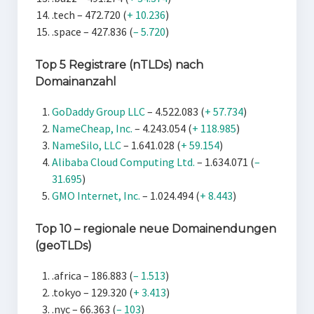
.tech – 472.720 (
+ 10.236
)
.space – 427.836 (
– 5.720
)
Top 5 Registrare (nTLDs) nach
Domainanzahl
GoDaddy Group LLC
– 4.522.083 (
+ 57.734
)
NameCheap, Inc.
– 4.243.054 (
+ 118.985
)
NameSilo, LLC
– 1.641.028 (
+ 59.154
)
Alibaba Cloud Computing Ltd.
– 1.634.071 (
–
31.695
)
GMO Internet, Inc.
– 1.024.494 (
+ 8.443
)
Top 10 – regionale neue Domainendungen
(geoTLDs)
.africa – 186.883 (
– 1.513
)
.tokyo – 129.320 (
+ 3.413
)
.nyc – 66.363 (
– 103
)