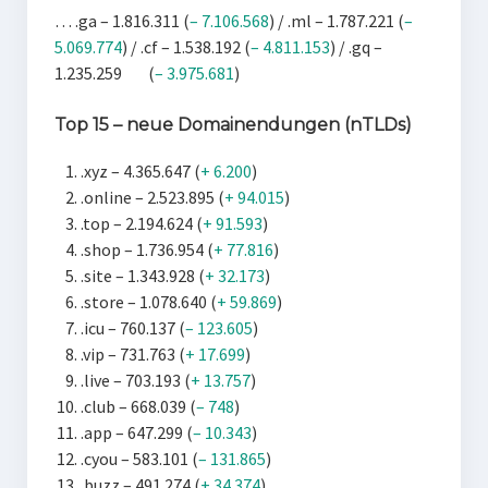
… .ga – 1.816.311 (
– 7.106.568
) / .ml – 1.787.221 (
–
5.069.774
) / .cf – 1.538.192 (
– 4.811.153
) / .gq –
1.235.259 (
– 3.975.681
)
Top 15 – neue Domainendungen (nTLDs)
.xyz – 4.365.647 (
+ 6.200
)
.online – 2.523.895 (
+ 94.015
)
.top – 2.194.624 (
+ 91.593
)
.shop – 1.736.954 (
+ 77.816
)
.site – 1.343.928 (
+ 32.173
)
.store – 1.078.640 (
+ 59.869
)
.icu – 760.137 (
– 123.605
)
.vip – 731.763 (
+ 17.699
)
.live – 703.193 (
+ 13.757
)
.club – 668.039 (
– 748
)
.app – 647.299 (
– 10.343
)
.cyou – 583.101 (
– 131.865
)
.buzz – 491.274 (
+ 34.374
)