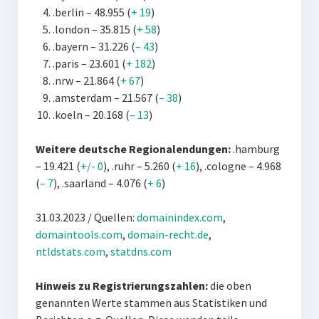
.berlin – 48.955 (
+ 19
)
.london – 35.815 (
+ 58
)
.bayern – 31.226 (
– 43
)
.paris – 23.601 (
+ 182
)
.nrw – 21.864 (
+ 67
)
.amsterdam – 21.567 (
– 38
)
.koeln – 20.168 (
– 13
)
Weitere deutsche Regionalendungen:
.hamburg
– 19.421 (
+/- 0
), .ruhr – 5.260 (
+ 16
), .cologne – 4.968
(
– 7
), .saarland – 4.076 (
+ 6
)
31.03.2023 / Quellen:
domainindex.com
,
domaintools.com
,
domain-recht.de
,
ntldstats.com
,
statdns.com
Hinweis zu
Registrierungszahlen:
die oben
genannten Werte stammen aus Statistiken und