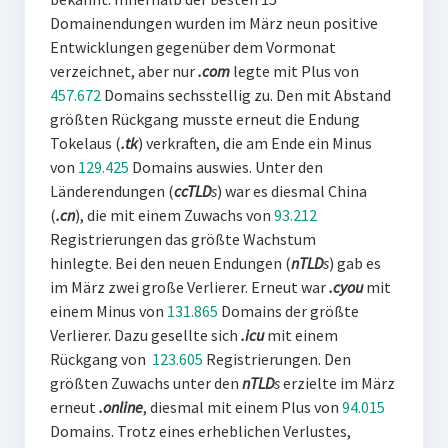
Domainendungen wurden im März neun positive
Entwicklungen gegenüber dem Vormonat
verzeichnet, aber nur
.com
legte mit Plus von
457.672
Domains sechsstellig zu. Den mit Abstand
größten Rückgang musste erneut die Endung
Tokelaus (
.tk
) verkraften, die am Ende ein Minus
von
129.425
Domains auswies. Unter den
Länderendungen (
ccTLD
s
) war es diesmal China
(
.cn
), die mit einem Zuwachs von
93.212
Registrierungen das größte Wachstum
hinlegte.
Bei den neuen Endungen (
nTLD
s
) gab es
im März zwei große Verlierer. Erneut war
.cyou
mit
einem Minus von
131.865
Domains
der größte
Verlierer.
Dazu gesellte sich
.icu
mit einem
Rückgang von
123.605
Registrierungen.
Den
größten Zuwachs unter den
nTLD
s
erzielte im März
erneut
.online
, diesmal
mit einem Plus von
94.015
Domains. Trotz eines erheblichen Verlustes,