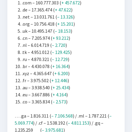
.com – 160.777.303 (
+ 457.672
)
.de – 17.365.474 (
+ 47.622
)
.net – 13.031.761 (
– 13.326
)
.org – 10.756.418 (
+ 15.201
)
.uk – 10.495.147 (
– 18.153
)
.cn – 7.205.974 (
+ 93.212
)
.nl – 6.014.719 (
– 2.720
)
.tk – 4.951.012 (
– 129.425
)
.ru – 4.870.321 (
– 12.729
)
.br – 4.430.078 (
+ 16.364
)
.xyz – 4.365.647 (
+ 6.200
)
.fr – 3.975.502 (
+ 12.446
)
.au – 3.938.540 (
+ 25.434
)
.eu – 3.667.886 (
+ 4.164
)
.co – 3.365.834 (
– 2.573
)
… .ga – 1.816.311 (
– 7.106.568
) / .ml – 1.787.221 (
–
5.069.774
) / .cf – 1.538.192 (
– 4.811.153
) / .gq –
1.235.259 (
– 3.975.681
)