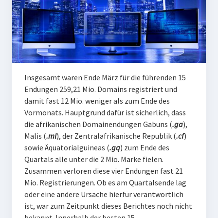
Insgesamt waren Ende März für die führenden 15
Endungen 259,21 Mio. Domains registriert und
damit fast 12 Mio. weniger als zum Ende des
Vormonats. Hauptgrund dafür ist sicherlich, dass
die afrikanischen Domainendungen Gabuns (
.ga
),
Malis (
.ml
), der Zentralafrikanische Republik (
.cf
)
sowie Äquatorialguineas (
.gq
)
zum Ende des
Quartals alle unter die 2 Mio. Marke fielen.
Zusammen verloren diese vier Endungen fast 21
Mio. Registrierungen. Ob es am Quartalsende lag
oder eine andere Ursache hierfür verantwortlich
ist, war zum Zeitpunkt dieses Berichtes noch nicht
bekannt.
Innerhalb der besten 15