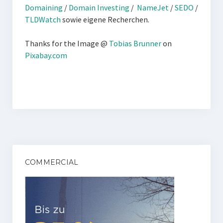
Domaining
/
Domain Investing
/
NameJet
/
SEDO
/
TLDWatch
sowie eigene Recherchen.
Thanks for the Image @
Tobias Brunner
on
Pixabay.com
COMMERCIAL