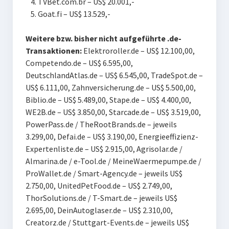
TVBet.com.br – US$ 20.001,-
Goat.fi – US$ 13.529,-
Weitere bzw. bisher nicht aufgeführte .de-
Transaktionen:
E
lektroroller.de – US$ 12.100,00,
C
ompetendo.de – US$ 6.595,00,
D
eutschlandAtlas.de – US$ 6.545,00, T
radeSpot.de –
US$ 6.111,00, Z
ahnversicherung.de – US$ 5.500,00,
B
iblio.de – US$ 5.489,00, S
tape.de – US$ 4.400,00,
WE
2B.de – US$ 3.850,00, S
tarcade.de – US$ 3.519,00,
P
owerPass.de /
TheRootBrands.de – jeweils
3.299,00, D
efai.de – US$ 3.190,00, E
nergieeffizienz-
Expertenliste.de – US$ 2.915,00, A
grisolar.de /
Almarina.de /
e-Tool.de /
MeineWaermepumpe.de /
ProWallet.de /
Smart-Agency.de – jeweils US$
2.750,00, U
nitedPetFood.de – US$ 2.749,00,
T
horSolutions.de /
T-Smart.de – jeweils US$
2.695,00, D
einAutoglaser.de – US$ 2.310,00,
C
reatorz.de /
Stuttgart-Events.de – jeweils US$