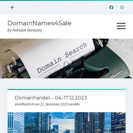
Menü
+
öffnen
DomainNames4Sale
Hotspot.Domains
Menü
öffnen
by Hotspot Domains
Home
Domainverkauf
Domainhandel – 04.-17.12.2023
Veröffentlicht am 21. Dezember 2023 von ARo