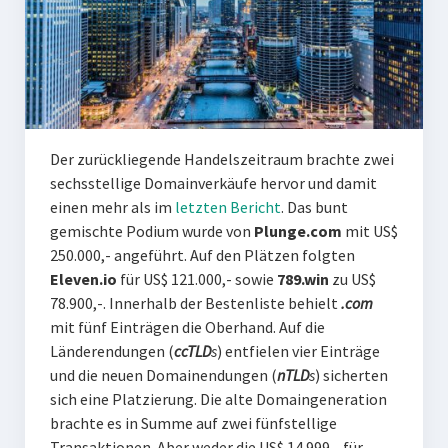
Der zurückliegende Handelszeitraum brachte zwei
sechsstellige Domainverkäufe hervor und damit
einen mehr als im
letzten Bericht
. Das bunt
gemischte Podium wurde von
Plunge.com
mit US$
250.000,- angeführt. Auf den Plätzen folgten
Eleven.io
für US$ 121.000,- sowie
789.win
zu US$
78.900,-. Innerhalb der Bestenliste behielt
.com
mit fünf Einträgen die Oberhand. Auf die
Länderendungen (
ccTLD
s
) entfielen vier Einträge
und die neuen Domainendungen (
nTLD
s
) sicherten
sich eine Platzierung. Die alte Domaingeneration
brachte es in Summe auf zwei fünfstellige
Transaktionen. Aber weder die US$ 14.999,- für