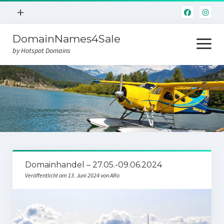
Menü
+
öffnen
DomainNames4Sale
Hotspot.Domains
Menü
öffnen
by Hotspot Domains
Home
Domainverkauf
Domainhandel – 27.05.-09.06.2024
Veröffentlicht am 13. Juni 2024 von ARo