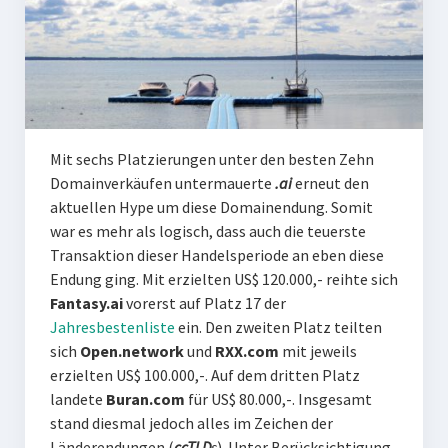
Mit sechs Platzierungen unter den besten Zehn
Domainverkäufen untermauerte
.ai
erneut den
aktuellen Hype um diese Domainendung. Somit
war es mehr als logisch, dass auch die teuerste
Transaktion dieser Handelsperiode an eben diese
Endung ging. Mit erzielten US$ 120.000,- reihte sich
Fantasy.ai
vorerst auf Platz 17 der
Jahresbestenliste
ein. Den zweiten Platz teilten
sich
Open.network
und
RXX.com
mit jeweils
erzielten US$ 100.000,-. Auf dem dritten Platz
landete
Buran.com
für US$ 80.000,-. Insgesamt
stand diesmal jedoch alles im Zeichen der
Länderendungen (
ccTLD
s
). Unter Berücksichtigung