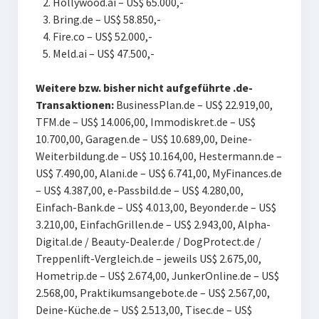
Hollywood.ai – US$ 65.000,-
Bring.de – US$ 58.850,-
Fire.co – US$ 52.000,-
Meld.ai – US$ 47.500,-
Weite
re bzw. bisher nicht aufgeführte .de-
Transaktionen:
BusinessPlan.de – US$ 22.919,00,
T
FM.de – US$ 14.006,00, I
mmodiskret.de – US$
10.700,00, G
aragen.de – US$ 10.689,00, D
eine-
Weiterbildung.de – US$ 10.164,00, H
estermann.de –
US$ 7.490,00, A
lani.de – US$ 6.741,00, M
yFinances.de
– US$ 4.387,00, e
-Passbild.de – US$ 4.280,00,
E
infach-Bank.de – US$ 4.013,00, B
eyonder.de – US$
3.210,00, E
infachGrillen.de – US$ 2.943,00, A
lpha-
Digital.de / Beauty-Dealer.de / DogProtect.de /
Treppenlift-Vergleich.de – jeweils US$ 2.675,00,
H
ometrip.de – US$ 2.674,00, J
unkerOnline.de – US$
2.568,00, P
raktikumsangebote.de – US$ 2.567,00,
D
eine-Küche.de – US$ 2.513,00, T
isec.de – US$