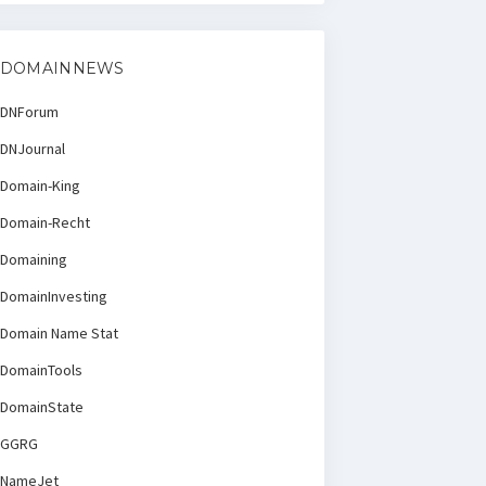
DOMAINNEWS
DNForum
DNJournal
Domain-King
Domain-Recht
Domaining
DomainInvesting
Domain Name Stat
DomainTools
DomainState
GGRG
NameJet