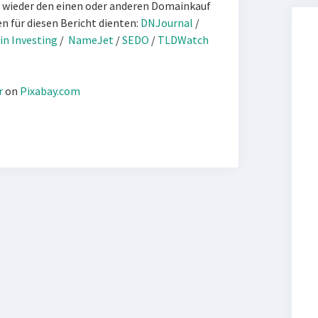
 wieder den einen oder anderen Domainkauf
en für diesen Bericht dienten:
DNJournal
/
n Investing
/
NameJet
/
SEDO
/
TLDWatch
r
on
Pixabay.com