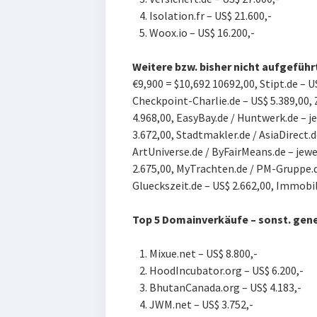
Isolation.fr – US$ 21.600,-
Woox.io – US$ 16.200,-
Weite
re bzw. bisher nicht aufgefüh
€9,900 = $10,692 10692,00,
Stipt.de – U
Checkpoint-Charlie.de – US$ 5.389,00, 
4.968,00, E
asyBay.de / Huntwerk.de – je
3.672,00, S
tadtmakler.de / AsiaDirect.d
ArtUniverse.de / ByFairMeans.de – jewei
2.675,00, M
yTrachten.de / PM-Gruppe.de
G
lueckszeit.de – US$ 2.662,00, I
mmobili
Top 5 Domainverkäufe – sonst. gen
Mixue.net – US$ 8.800,-
HoodIncubator.org – US$ 6.200,-
BhutanCanada.org – US$ 4.183,-
JWM.net – US$ 3.752,-