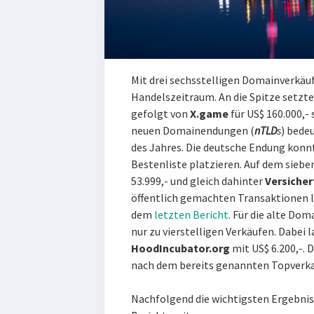
Mit drei sechsstelligen Domainverkäu
Handelszeitraum. An die Spitze setzte
gefolgt von
X.game
für US$ 160.000,-
neuen Domainendungen (
nTLD
s
) bedeu
des Jahres. Die deutsche Endung konnt
Bestenliste platzieren. Auf dem sieb
53.999,- und gleich dahinter
Versicher
öffentlich gemachten Transaktionen
dem
letzten Bericht
. Für die alte Do
nur zu vierstelligen Verkäufen. Dabei 
HoodIncubator.org
mit US$ 6.200,-.
nach dem bereits genannten Topverkauf
Nachfolgend die wichtigsten Ergebnis