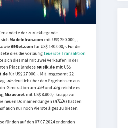
fen endete der zurückliegende
 sich
MadeInIran.com
mit US$ 250.000,-,
 sowie
69Bet.com
für US$ 140.000,-. Für die
tete dies die vorläufig
teuerste Transaktion
e sich diesmal mit zwei Verkäufen in der
enten Platz landete
Musik.de
mit US$
t.de
für US$ 27.000,-.
Mit insgesamt 22
 lag
.
de
deutlich über den Ergebnissen aus
main-Generation um
.net
und
.org
reichte es
lag
Mixue.net
mit US$ 8.800,- knapp vor
 Die neuen Domainendungen (
nTLD
s
) hatten
 auch nur noch Vierstelliges zu bieten.
se für den auf den 07.07.2024 endenden