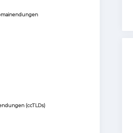
 Domainendungen
endungen (ccTLDs)