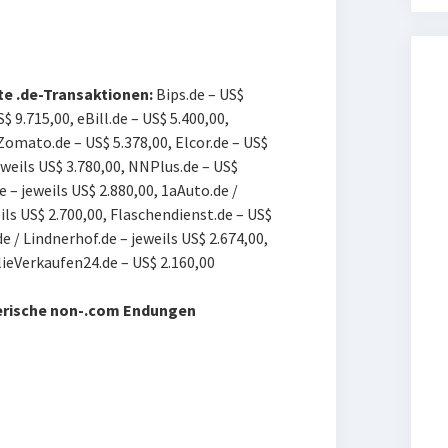
rte .de-Transaktionen:
Bips.de – US$
S$ 9.715,00, e
Bill.de – US$ 5.400,00,
Z
omato.de – US$ 5.378,00, E
lcor.de – US$
weils US$ 3.780,00, N
NPlus.de – US$
e – jeweils US$ 2.880,00, 1aAuto.de /
ls US$ 2.700,00, F
laschendienst.de – US$
 / Lindnerhof.de – jeweils US$ 2.674,00,
eVerkaufen24.de – US$ 2.160,00
erische non-.com Endungen