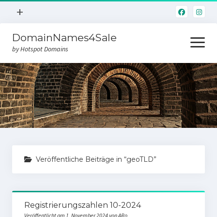
Menü
+
öffnen
DomainNames4Sale
Hotspot.Domains
Menü
öffnen
by Hotspot Domains
Home
Domainverkauf
Veröffentliche Beiträge in “geoTLD”
Registrierungszahlen 10-2024
Veröffentlicht am 1. November 2024 von ARo