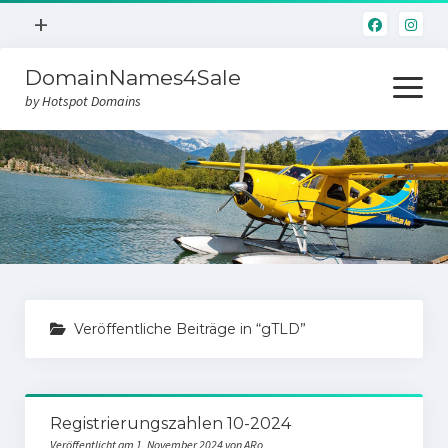
Menü
+
öffnen
DomainNames4Sale
Hotspot.Domains
Menü
öffnen
by Hotspot Domains
Home
Domainverkauf
Veröffentliche Beiträge in “gTLD”
Registrierungszahlen 10-2024
Veröffentlicht am 1. November 2024 von ARo