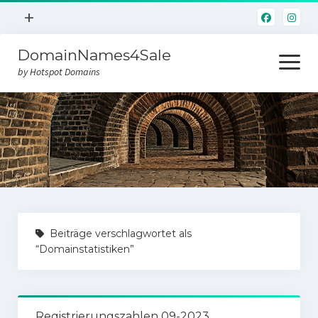
Menü
+
öffnen
DomainNames4Sale
Hotspot.Domains
Menü
öffnen
by Hotspot Domains
Home
Domainverkauf
Beiträge verschlagwortet als
“Domainstatistiken”
Registrierungszahlen 09-2023