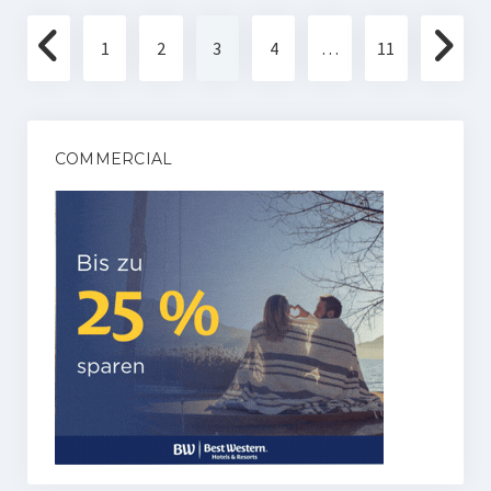
Seitennummerierung
1
2
3
4
…
11
der
Beiträge
COMMERCIAL