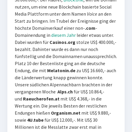
nutzen, um eine neue Blockchain basierte Social
Media Plattform unter dem Namen
Voice
an den
Start zu bringen. Im Trubel der Ereignisse ging der
höchste Domainverkauf einer non-
.com
-
Domainendung in
diesem Jahr
leider etwas unter.
Dabei wurden für
Casinos.org
stolze US$ 400.000,-
bezahlt. Dahinter wurde es dann nur noch
fünfstellig und die Domainnamen unaussprechlich.
Platz 10 der Bestenliste ging an die deutsche
Endung, die mit
Melatonin.de
zu US$ 16.660,- auch
die Länderwertung knapp gewinnen konnte.
Unsere südlichen Alpennachbarn brachten in der
vergangenen Woche
Alps.ch
für US$ 10.864,-
und
Raeucherofen.at
mit US$ 4.368,- in die
Wertung ein. Die jeweils Besten der restlichen
Endungen hießen
Organism.net
mit US$ 9.880,-
sowie
4U.tube
für US$ 12.000,-. Mit US$ 30
Millionen ist die Messlatte zwar erst mal in