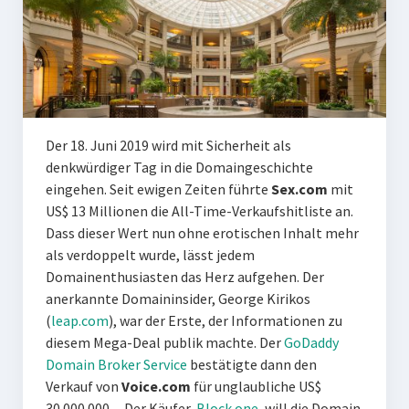
Der 18. Juni 2019 wird mit Sicherheit als
denkwürdiger Tag in die Domaingeschichte
eingehen. Seit ewigen Zeiten führte
Sex.com
mit
US$ 13 Millionen die All-Time-Verkaufshitliste an.
Dass dieser Wert nun ohne erotischen Inhalt mehr
als verdoppelt wurde, lässt jedem
Domainenthusiasten das Herz aufgehen. Der
anerkannte Domaininsider, George Kirikos
(
leap.com
), war der Erste, der Informationen zu
diesem Mega-Deal publik machte. Der
GoDaddy
Domain Broker Service
bestätigte dann den
Verkauf von
Voice.com
für unglaubliche US$
30.000.000,-. Der Käufer,
Block.one
, will die Domain