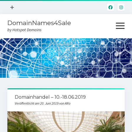
Menü
+
öffnen
DomainNames4Sale
Hotspot.Domains
Menü
öffnen
by Hotspot Domains
Home
Domainverkauf
Domainhandel – 10.-18.06.2019
Veröffentlicht am 20. Juni 2019 von ARo